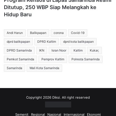
Program Rehsos di Lapas Samarinda Resmi
Ditutup, 250 WBP Siap Melangkah ke
Hidup Baru
Andi Harun
Balikpapan
corona
Covid-19
dprd balikpapan
DPRD Kaltim
dprd kota balikpapan
DPRD Samarinda
IKN
Isran Noor
Kaltim
Kukar,
Pemkot Samarinda
Pemprov Kaltim
Polresta Samarinda
Samarinda
Wali Kota Samarinda
Copyright 2026 Diksi. All right reserved
Semenit
Regional
Nasional
Internasional
Ekonomi