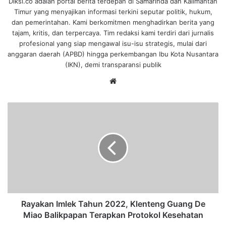
Diksi.co adalah portal berita terdepan di Samarinda dan Kalimantan
Timur yang menyajikan informasi terkini seputar politik, hukum,
dan pemerintahan. Kami berkomitmen menghadirkan berita yang
tajam, kritis, dan terpercaya. Tim redaksi kami terdiri dari jurnalis
profesional yang siap mengawal isu-isu strategis, mulai dari
anggaran daerah (APBD) hingga perkembangan Ibu Kota Nusantara
(IKN), demi transparansi publik
We
bsi
te
R
a
y
a
k
a
n
I
m
l
Rayakan Imlek Tahun 2022, Klenteng Guang De
e
Miao Balikpapan Terapkan Protokol Kesehatan
k