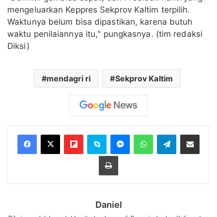
mengeluarkan Keppres Sekprov Kaltim terpilih.
Waktunya belum bisa dipastikan, karena butuh
waktu penilaiannya itu," pungkasnya. (tim redaksi
Diksi)
mendagri ri
Sekprov Kaltim
Flipboard
Skype
Messenger
WhatsApp
Telegram
Bagikan melalui Email
Cetak
Daniel