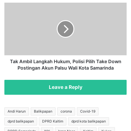
T
T
a
a
h
k
u
A
n
m
2
b
0
i
2
l
2
L
,
a
Tak Ambil Langkah Hukum, Polisi Pilih Take Down
K
n
Postingan Akun Palsu Wali Kota Samarinda
l
g
e
k
n
a
Leave a Reply
t
h
e
H
n
u
g
k
Andi Harun
Balikpapan
corona
Covid-19
G
u
dprd balikpapan
DPRD Kaltim
dprd kota balikpapan
u
m
a
,