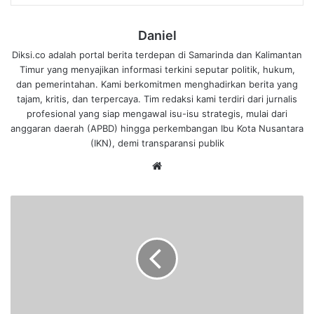
Daniel
Diksi.co adalah portal berita terdepan di Samarinda dan Kalimantan
Timur yang menyajikan informasi terkini seputar politik, hukum,
dan pemerintahan. Kami berkomitmen menghadirkan berita yang
tajam, kritis, dan terpercaya. Tim redaksi kami terdiri dari jurnalis
profesional yang siap mengawal isu-isu strategis, mulai dari
anggaran daerah (APBD) hingga perkembangan Ibu Kota Nusantara
(IKN), demi transparansi publik
We
bsi
te
K
a
s
u
s
K
o
r