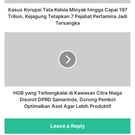
u
p
Kasus Korupsi Tata Kelola Minyak hingga Capai 197
s
Triliun, Kejagung Tetapkan 7 Pejabat Pertamina Jadi
i
Tersangka
T
a
H
t
G
a
B
K
y
e
a
l
n
o
g
l
T
a
e
M
r
HGB yang Terbengkalai di Kawasan Citra Niaga
i
b
Disorot DPRD Samarinda, Dorong Pemkot
n
e
Optimalkan Aset Agar Lebih Produktif
y
n
a
g
k
k
Leave a Reply
h
a