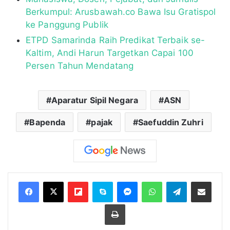
Berkumpul: Arusbawah.co Bawa Isu Gratispol
ke Panggung Publik
ETPD Samarinda Raih Predikat Terbaik se-
Kaltim, Andi Harun Targetkan Capai 100
Persen Tahun Mendatang
Aparatur Sipil Negara
ASN
Bapenda
pajak
Saefuddin Zuhri
Flipboard
Skype
Messenger
WhatsApp
Telegram
Bagikan melalui Email
Cetak