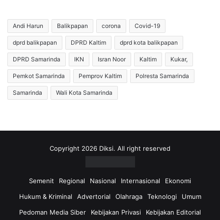
i
l
n
a
g
i
Andi Harun
Balikpapan
corona
Covid-19
g
d
a
dprd balikpapan
DPRD Kaltim
dprd kota balikpapan
i
C
K
DPRD Samarinda
IKN
Isran Noor
Kaltim
Kukar,
a
a
p
w
Pemkot Samarinda
Pemprov Kaltim
Polresta Samarinda
a
a
Samarinda
Wali Kota Samarinda
i
s
1
a
9
n
7
C
T
i
r
t
Copyright 2026 Diksi. All right reserved
i
r
l
a
i
N
Semenit
Regional
Nasional
Internasional
Ekonomi
u
i
Hukum & Kriminal
Advertorial
Olahraga
Teknologi
Umum
n
a
,
g
Pedoman Media Siber
Kebijakan Privasi
Kebijakan Editorial
K
a