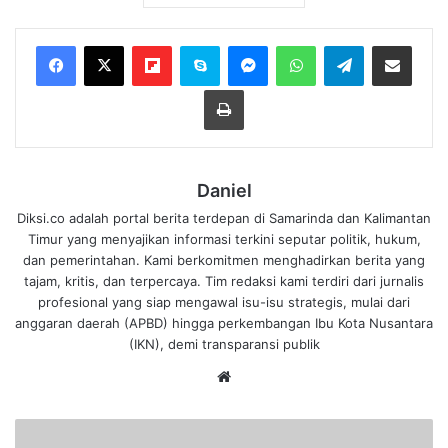
Flipboard
Skype
Messenger
WhatsApp
Telegram
Bagikan melalui Email
Cetak
Daniel
Diksi.co adalah portal berita terdepan di Samarinda dan Kalimantan
Timur yang menyajikan informasi terkini seputar politik, hukum,
dan pemerintahan. Kami berkomitmen menghadirkan berita yang
tajam, kritis, dan terpercaya. Tim redaksi kami terdiri dari jurnalis
profesional yang siap mengawal isu-isu strategis, mulai dari
anggaran daerah (APBD) hingga perkembangan Ibu Kota Nusantara
(IKN), demi transparansi publik
We
bsi
te
B