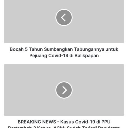
o
c
a
h
5
T
a
h
u
Bocah 5 Tahun Sumbangkan Tabungannya untuk
n
Pejuang Covid-19 di Balikpapan
S
u
B
m
R
b
E
a
A
n
K
g
I
k
N
a
G
n
N
T
E
BREAKING NEWS - Kasus Covid-19 di PPU
a
W