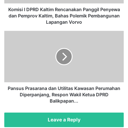
P
R
Komisi I DPRD Kaltim Rencanakan Panggil Penyewa
D
dan Pemprov Kaltim, Bahas Polemik Pembangunan
K
Lapangan Vorvo
a
l
P
t
a
i
n
m
s
R
u
e
s
n
P
c
r
a
a
n
s
Pansus Prasarana dan Utilitas Kawasan Perumahan
a
a
Diperpanjang, Respon Wakil Ketua DPRD
k
r
Balikpapan...
a
a
n
n
P
a
Leave a Reply
a
d