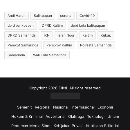
n
a
g
n
g
U
Andi Harun
Balikpapan
corona
Covid-19
i
t
l
dprd balikpapan
DPRD Kaltim
dprd kota balikpapan
i
P
l
DPRD Samarinda
IKN
Isran Noor
Kaltim
Kukar,
e
i
n
t
Pemkot Samarinda
Pemprov Kaltim
Polresta Samarinda
y
a
Samarinda
Wali Kota Samarinda
e
s
w
K
a
a
d
w
a
a
n
s
Copyright 2026 Diksi. All right reserved
P
a
e
n
m
P
Semenit
Regional
Nasional
Internasional
Ekonomi
p
e
Hukum & Kriminal
Advertorial
Olahraga
Teknologi
Umum
r
r
o
u
Pedoman Media Siber
Kebijakan Privasi
Kebijakan Editorial
v
m