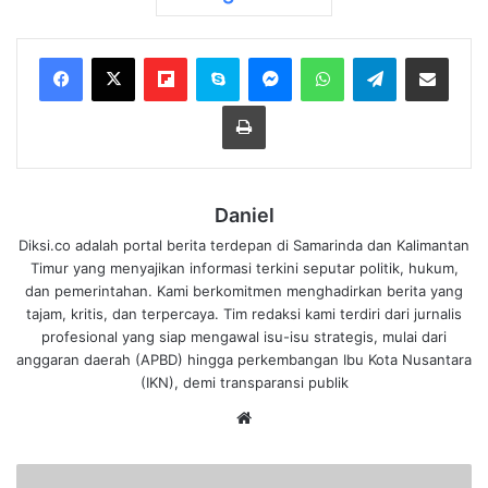
Flipboard
Skype
Messenger
WhatsApp
Telegram
Bagikan melalui Email
Cetak
Daniel
Diksi.co adalah portal berita terdepan di Samarinda dan Kalimantan
Timur yang menyajikan informasi terkini seputar politik, hukum,
dan pemerintahan. Kami berkomitmen menghadirkan berita yang
tajam, kritis, dan terpercaya. Tim redaksi kami terdiri dari jurnalis
profesional yang siap mengawal isu-isu strategis, mulai dari
anggaran daerah (APBD) hingga perkembangan Ibu Kota Nusantara
(IKN), demi transparansi publik
We
bsi
te
K