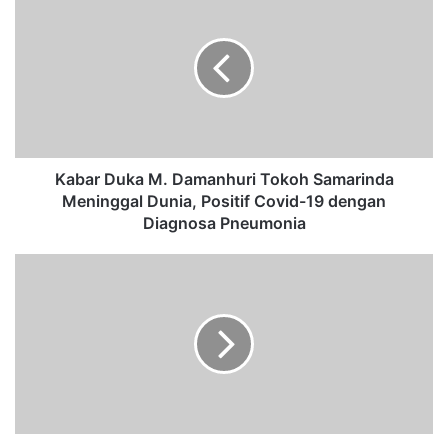
a
b
a
r
D
u
k
a
M
Kabar Duka M. Damanhuri Tokoh Samarinda
.
Meninggal Dunia, Positif Covid-19 dengan
D
Diagnosa Pneumonia
a
m
G
a
e
n
r
h
a
u
m
r
S
i
o
T
a
o
l