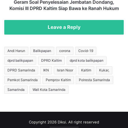
k
P
Geram Soal Penyelesaian Jembatan Dondang,
o
e
Komisi III DPRD Kaltim Siap Bawa ke Ranah Hukum
h
n
S
y
a
e
Leave a Reply
m
l
a
e
r
s
i
a
Andi Harun
Balikpapan
corona
Covid-19
n
i
d
dprd balikpapan
DPRD Kaltim
dprd kota balikpapan
a
a
n
DPRD Samarinda
IKN
Isran Noor
Kaltim
Kukar,
M
J
e
e
Pemkot Samarinda
Pemprov Kaltim
Polresta Samarinda
n
m
Samarinda
Wali Kota Samarinda
i
b
n
a
g
t
g
a
a
n
l
D
Copyright 2026 Diksi. All right reserved
D
o