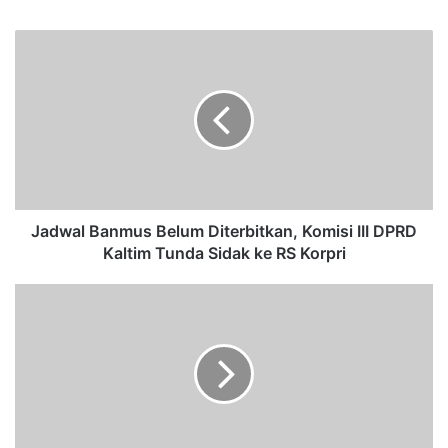
bsi
te
J
a
d
w
a
l
B
a
n
m
Jadwal Banmus Belum Diterbitkan, Komisi III DPRD
u
Kaltim Tunda Sidak ke RS Korpri
s
B
T
e
e
l
m
u
u
m
k
D
a
i
n
t
P