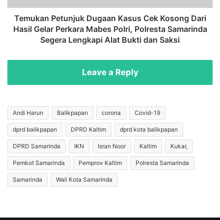
e
e
r
t
Temukan Petunjuk Dugaan Kasus Cek Kosong Dari
b
u
Hasil Gelar Perkara Mabes Polri, Polresta Samarinda
i
n
Segera Lengkapi Alat Bukti dan Saksi
t
j
k
u
a
k
Leave a Reply
n
D
,
u
K
g
o
a
Andi Harun
Balikpapan
corona
Covid-19
m
a
i
dprd balikpapan
DPRD Kaltim
dprd kota balikpapan
n
s
K
DPRD Samarinda
IKN
Isran Noor
Kaltim
Kukar,
i
a
I
s
Pemkot Samarinda
Pemprov Kaltim
Polresta Samarinda
I
u
Samarinda
Wali Kota Samarinda
I
s
D
C
P
e
R
k