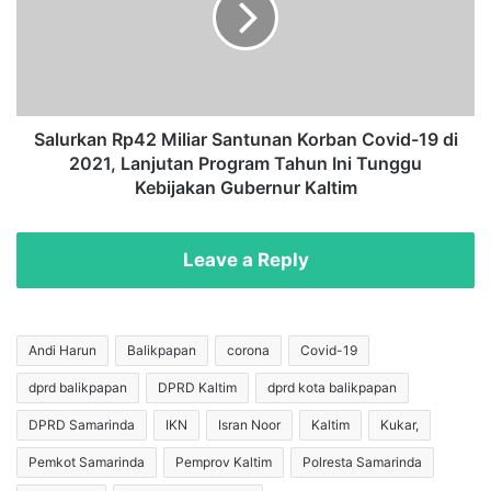
a
r
s
k
B
a
o
n
t
R
o
p
Salurkan Rp42 Miliar Santunan Korban Covid-19 di
l
4
2021, Lanjutan Program Tahun Ini Tunggu
M
2
Kebijakan Gubernur Kaltim
i
M
r
i
a
l
Leave a Reply
s
i
d
a
i
r
K
S
Andi Harun
Balikpapan
corona
Covid-19
a
a
f
dprd balikpapan
DPRD Kaltim
dprd kota balikpapan
n
e
t
DPRD Samarinda
IKN
Isran Noor
Kaltim
Kukar,
M
u
a
n
Pemkot Samarinda
Pemprov Kaltim
Polresta Samarinda
g
a