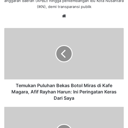
anggaran daerah (APBD) hingga perkembangan Ibu Kota Nusantara
(IKN), demi transparansi publik
We
bsi
te
T
e
m
u
k
a
n
P
u
l
Temukan Puluhan Bekas Botol Miras di Kafe
u
Magara, Afif Rayhan Harun: Ini Peringatan Keras
h
Dari Saya
a
n
S
B
a
e
l
k
u