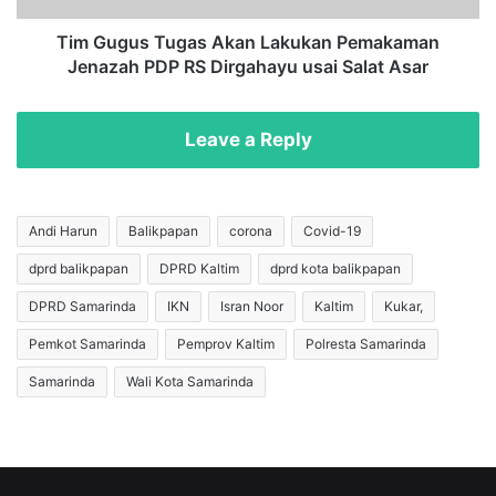
D
T
P
u
Tim Gugus Tugas Akan Lakukan Pemakaman
M
g
Jenazah PDP RS Dirgahayu usai Salat Asar
e
a
n
s
i
A
Leave a Reply
n
k
g
a
g
n
a
L
Andi Harun
Balikpapan
corona
Covid-19
l
a
D
dprd balikpapan
DPRD Kaltim
dprd kota balikpapan
k
u
u
DPRD Samarinda
IKN
Isran Noor
Kaltim
Kukar,
n
k
i
a
Pemkot Samarinda
Pemprov Kaltim
Polresta Samarinda
a
n
Samarinda
Wali Kota Samarinda
d
P
i
e
R
m
S
a
D
k