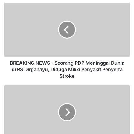
te
B
R
E
A
K
I
N
G
N
E
BREAKING NEWS - Seorang PDP Meninggal Dunia
W
di RS Dirgahayu, Diduga Miliki Penyakit Penyerta
S
Stroke
-
S
T
e
i
o
m
r
G
a
u
n
g
g
u
P
s