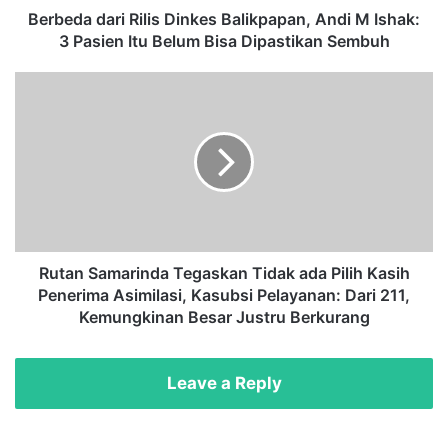
r
Berbeda dari Rilis Dinkes Balikpapan, Andi M Ishak:
i
3 Pasien Itu Belum Bisa Dipastikan Sembuh
R
i
R
l
u
i
t
s
a
D
n
i
S
n
a
k
m
e
a
s
r
Rutan Samarinda Tegaskan Tidak ada Pilih Kasih
B
i
Penerima Asimilasi, Kasubsi Pelayanan: Dari 211,
a
n
Kemungkinan Besar Justru Berkurang
l
d
i
a
k
T
Leave a Reply
p
e
a
g
p
a