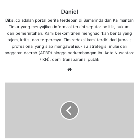
Daniel
Diksi.co adalah portal berita terdepan di Samarinda dan Kalimantan
Timur yang menyajikan informasi terkini seputar politik, hukum,
dan pemerintahan. Kami berkomitmen menghadirkan berita yang
tajam, kritis, dan terpercaya. Tim redaksi kami terdiri dari jurnalis
profesional yang siap mengawal isu-isu strategis, mulai dari
anggaran daerah (APBD) hingga perkembangan Ibu Kota Nusantara
(IKN), demi transparansi publik
We
bsi
te
B
e
r
b
e
d
a
d
a