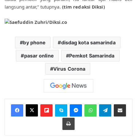
langsung antar,” tutupnya. 
(tim redaksi Diksi
)
by phone
disdag kota samarinda
pasar online
Pemkot Samarinda
Virus Corona
Flipboard
Skype
Messenger
WhatsApp
Telegram
Bagikan melalui Email
Cetak