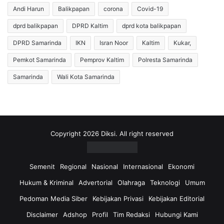
a
s
Andi Harun
Balikpapan
corona
Covid-19
n
k
,
dprd balikpapan
DPRD Kaltim
dprd kota balikpapan
a
A
n
DPRD Samarinda
IKN
Isran Noor
Kaltim
Kukar,
n
T
d
i
Pemkot Samarinda
Pemprov Kaltim
Polresta Samarinda
i
d
Samarinda
Wali Kota Samarinda
M
a
I
k
s
a
h
d
a
a
k
P
Copyright 2026 Diksi. All right reserved
:
i
3
l
P
i
Semenit
Regional
Nasional
Internasional
Ekonomi
a
h
Hukum & Kriminal
Advertorial
Olahraga
Teknologi
Umum
s
K
i
a
Pedoman Media Siber
Kebijakan Privasi
Kebijakan Editorial
e
s
Disclaimer
Adshop
Profil
Tim Redaksi
Hubungi Kami
n
i