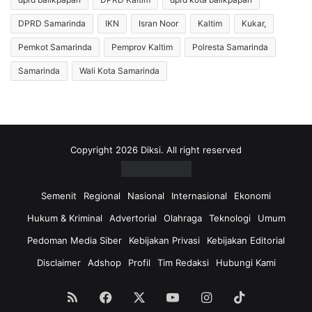
y
M
a
a
DPRD Samarinda
IKN
Isran Noor
Kaltim
Kukar,
,
l
K
a
Pemkot Samarinda
Pemprov Kaltim
Polresta Samarinda
u
m
Samarinda
Wali Kota Samarinda
a
,
s
B
a
e
H
r
u
e
k
d
Copyright 2026 Diksi. All right reserved
u
a
m
r
I
K
Semenit
Regional
Nasional
Internasional
Ekonomi
r
a
Hukum & Kriminal
Advertorial
Olahraga
Teknologi
Umum
m
b
a
a
Pedoman Media Siber
Kebijakan Privasi
Kebijakan Editorial
d
r
Disclaimer
Adshop
Profil
Tim Redaksi
Hubungi Kami
a
A
n
w
H
a
RSS
Facebook
X
YouTube
Instagram
TikTok
a
n