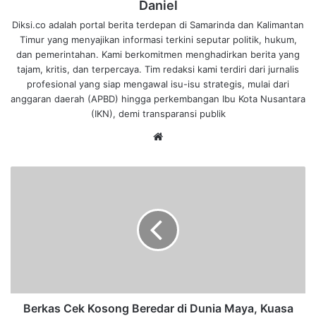
Daniel
Diksi.co adalah portal berita terdepan di Samarinda dan Kalimantan
Timur yang menyajikan informasi terkini seputar politik, hukum,
dan pemerintahan. Kami berkomitmen menghadirkan berita yang
tajam, kritis, dan terpercaya. Tim redaksi kami terdiri dari jurnalis
profesional yang siap mengawal isu-isu strategis, mulai dari
anggaran daerah (APBD) hingga perkembangan Ibu Kota Nusantara
(IKN), demi transparansi publik
We
bsi
te
B
e
r
k
a
s
C
e
k
K
Berkas Cek Kosong Beredar di Dunia Maya, Kuasa