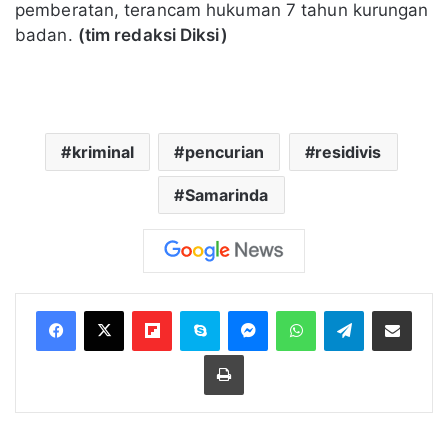
pemberatan, terancam hukuman 7 tahun kurungan
badan.
(tim redaksi Diksi)
kriminal
pencurian
residivis
Samarinda
Flipboard
Skype
Messenger
WhatsApp
Telegram
Bagikan melalui Email
Cetak