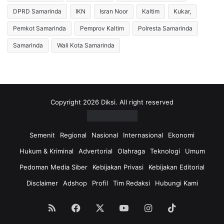
DPRD Samarinda
IKN
Isran Noor
Kaltim
Kukar,
Pemkot Samarinda
Pemprov Kaltim
Polresta Samarinda
Samarinda
Wali Kota Samarinda
Copyright 2026 Diksi. All right reserved
Semenit
Regional
Nasional
Internasional
Ekonomi
Hukum & Kriminal
Advertorial
Olahraga
Teknologi
Umum
Pedoman Media Siber
Kebijakan Privasi
Kebijakan Editorial
Disclaimer
Adshop
Profil
Tim Redaksi
Hubungi Kami
RSS
Facebook
X
YouTube
Instagram
TikTok