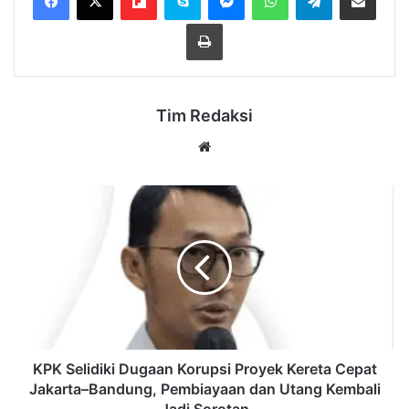
Cetak
Tim Redaksi
Website
KPK
Selidiki
Dugaan
Korupsi
Proyek
Kereta
Cepat
Jakarta–
Bandung,
Pembiayaan
KPK Selidiki Dugaan Korupsi Proyek Kereta Cepat
dan
Jakarta–Bandung, Pembiayaan dan Utang Kembali
Utang
Jadi Sorotan