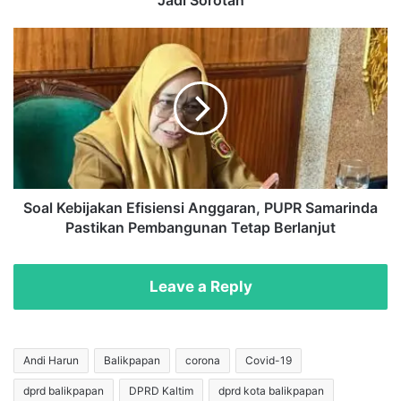
Kembali
Jadi
Soal
Sorotan
Kebijakan
Efisiensi
Anggaran,
PUPR
Samarinda
Pastikan
Pembangunan
Tetap
Berlanjut
Soal Kebijakan Efisiensi Anggaran, PUPR Samarinda
Pastikan Pembangunan Tetap Berlanjut
Leave a Reply
Andi Harun
Balikpapan
corona
Covid-19
dprd balikpapan
DPRD Kaltim
dprd kota balikpapan