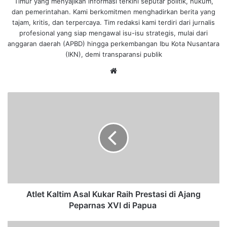
Timur yang menyajikan informasi terkini seputar politik, hukum,
dan pemerintahan. Kami berkomitmen menghadirkan berita yang
tajam, kritis, dan terpercaya. Tim redaksi kami terdiri dari jurnalis
profesional yang siap mengawal isu-isu strategis, mulai dari
anggaran daerah (APBD) hingga perkembangan Ibu Kota Nusantara
(IKN), demi transparansi publik
We
bsi
te
A
t
l
e
t
K
a
l
t
i
Atlet Kaltim Asal Kukar Raih Prestasi di Ajang
m
Peparnas XVI di Papua
A
s
P