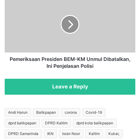
a
e
l
m
K
e
u
r
k
i
a
k
r
s
R
a
a
a
Pemeriksaan Presiden BEM-KM Unmul Dibatalkan,
i
n
Ini Penjelasan Polisi
h
P
P
r
r
e
Leave a Reply
e
s
s
i
t
d
a
e
Andi Harun
Balikpapan
corona
Covid-19
s
n
dprd balikpapan
DPRD Kaltim
dprd kota balikpapan
i
B
d
E
DPRD Samarinda
IKN
Isran Noor
Kaltim
Kukar,
i
M