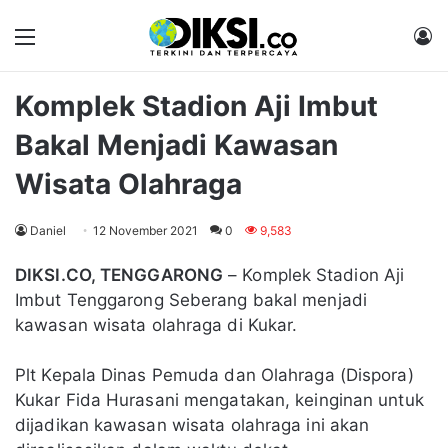
Menu
M
Komplek Stadion Aji Imbut
Bakal Menjadi Kawasan
Wisata Olahraga
Daniel
12 November 2021
0
9,583
DIKSI.CO, TENGGARONG
– Komplek Stadion Aji
Imbut Tenggarong Seberang bakal menjadi
kawasan wisata olahraga di Kukar.
Plt Kepala Dinas Pemuda dan Olahraga (Dispora)
Kukar Fida Hurasani mengatakan, keinginan untuk
dijadikan kawasan wisata olahraga ini akan