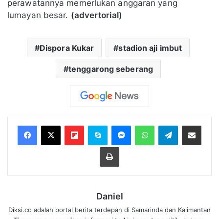
perawatannya memerlukan anggaran yang
lumayan besar.
(advertorial)
Dispora Kukar
stadion aji imbut
tenggarong seberang
Flipboard
Skype
Messenger
WhatsApp
Telegram
Bagikan melalui Email
Cetak
Daniel
Diksi.co adalah portal berita terdepan di Samarinda dan Kalimantan