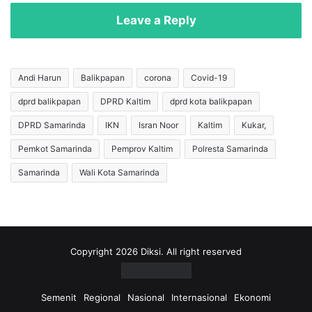
K
a
a
K
Leave a Reply
s
u
u
n
s
k
R
e
Andi Harun
Balikpapan
corona
Covid-19
a
r
dprd balikpapan
DPRD Kaltim
dprd kota balikpapan
s
k
u
e
DPRD Samarinda
IKN
Isran Noor
Kaltim
Kukar,
a
S
h
u
Pemkot Samarinda
Pemprov Kaltim
Polresta Samarinda
I
r
Samarinda
Wali Kota Samarinda
r
a
i
b
g
a
a
y
s
a
i
,
Copyright 2026 Diksi. All right reserved
d
B
i
a
D
h
Semenit
Regional
Nasional
Internasional
Ekonomi
e
a