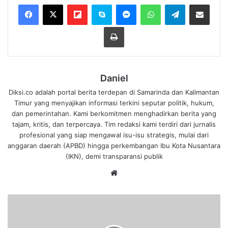
Flipboard
Skype
Messenger
WhatsApp
Telegram
Bagikan melalui Email
Cetak
Daniel
Diksi.co adalah portal berita terdepan di Samarinda dan Kalimantan
Timur yang menyajikan informasi terkini seputar politik, hukum,
dan pemerintahan. Kami berkomitmen menghadirkan berita yang
tajam, kritis, dan terpercaya. Tim redaksi kami terdiri dari jurnalis
profesional yang siap mengawal isu-isu strategis, mulai dari
anggaran daerah (APBD) hingga perkembangan Ibu Kota Nusantara
(IKN), demi transparansi publik
We
bsi
te
P
e
n