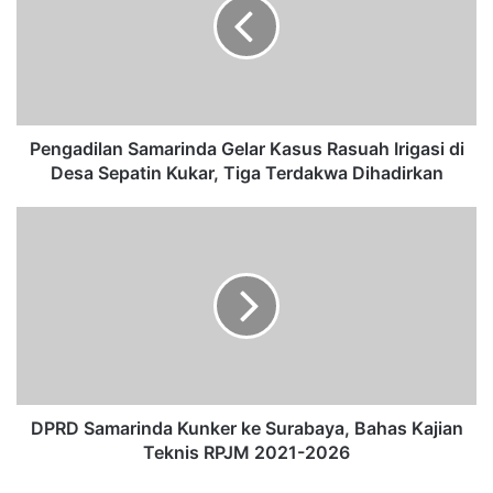
g
a
d
i
l
a
n
Pengadilan Samarinda Gelar Kasus Rasuah Irigasi di
S
Desa Sepatin Kukar, Tiga Terdakwa Dihadirkan
a
m
D
a
P
r
R
i
D
n
S
d
a
a
m
G
a
e
r
l
i
DPRD Samarinda Kunker ke Surabaya, Bahas Kajian
a
n
Teknis RPJM 2021-2026
r
d