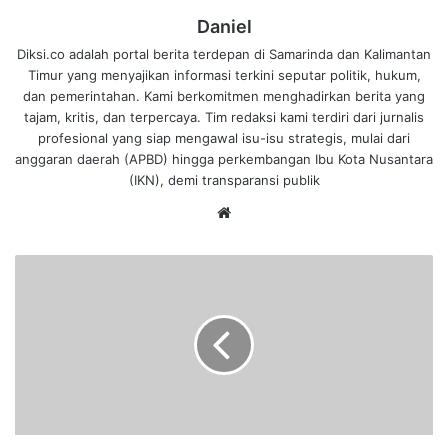
Daniel
Diksi.co adalah portal berita terdepan di Samarinda dan Kalimantan
Timur yang menyajikan informasi terkini seputar politik, hukum,
dan pemerintahan. Kami berkomitmen menghadirkan berita yang
tajam, kritis, dan terpercaya. Tim redaksi kami terdiri dari jurnalis
profesional yang siap mengawal isu-isu strategis, mulai dari
anggaran daerah (APBD) hingga perkembangan Ibu Kota Nusantara
(IKN), demi transparansi publik
We
bsi
te
H
U
T
k
e
5
0
K
O