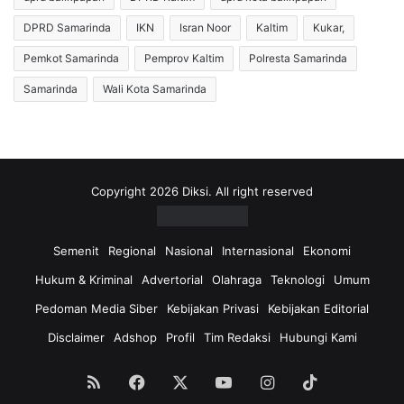
u
u
j
DPRD Samarinda
IKN
Isran Noor
Kaltim
Kukar,
k
u
a
i
Pemkot Samarinda
Pemprov Kaltim
Polresta Samarinda
r
R
Samarinda
Wali Kota Samarinda
p
1
1
,
5
T
Copyright 2026 Diksi. All right reserved
r
i
l
Semenit
Regional
Nasional
Internasional
Ekonomi
i
Hukum & Kriminal
Advertorial
Olahraga
Teknologi
Umum
u
n
Pedoman Media Siber
Kebijakan Privasi
Kebijakan Editorial
,
Disclaimer
Adshop
Profil
Tim Redaksi
Hubungi Kami
K
e
t
RSS
Facebook
X
YouTube
Instagram
TikTok
u