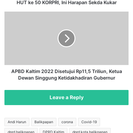
R
HUT ke 50 KORPRI, Ini Harapan Sekda Kukar
P
R
A
I
P
,
B
D
I
K
n
a
i
l
H
t
a
i
r
m
APBD Kaltim 2022 Disetujui Rp11,5 Triliun, Ketua
a
2
Dewan Singgung Ketidakhadiran Gubernur
p
0
a
2
n
2
Leave a Reply
S
D
e
i
k
s
d
e
Andi Harun
Balikpapan
corona
Covid-19
a
t
dprd balikpapan
DPRD Kaltim
dprd kota balikpapan
K