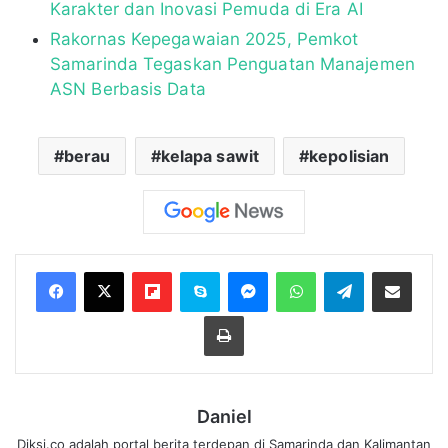
Karakter dan Inovasi Pemuda di Era AI
Rakornas Kepegawaian 2025, Pemkot
Samarinda Tegaskan Penguatan Manajemen
ASN Berbasis Data
berau
kelapa sawit
kepolisian
Flipboard
Skype
Messenger
WhatsApp
Telegram
Bagikan melalui Email
Cetak
Daniel
Diksi.co adalah portal berita terdepan di Samarinda dan Kalimantan