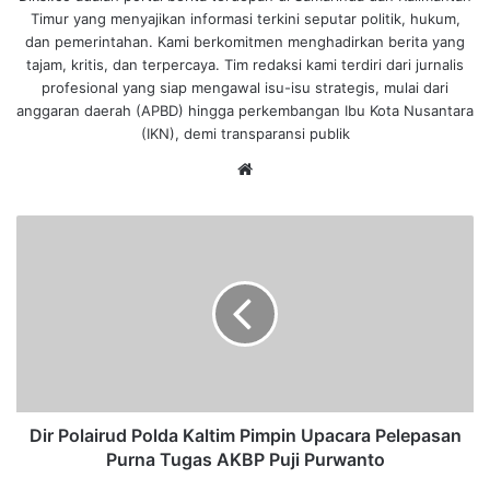
Timur yang menyajikan informasi terkini seputar politik, hukum,
dan pemerintahan. Kami berkomitmen menghadirkan berita yang
tajam, kritis, dan terpercaya. Tim redaksi kami terdiri dari jurnalis
profesional yang siap mengawal isu-isu strategis, mulai dari
anggaran daerah (APBD) hingga perkembangan Ibu Kota Nusantara
(IKN), demi transparansi publik
We
bsi
te
D
i
r
P
o
l
a
i
r
u
Dir Polairud Polda Kaltim Pimpin Upacara Pelepasan
d
Purna Tugas AKBP Puji Purwanto
P