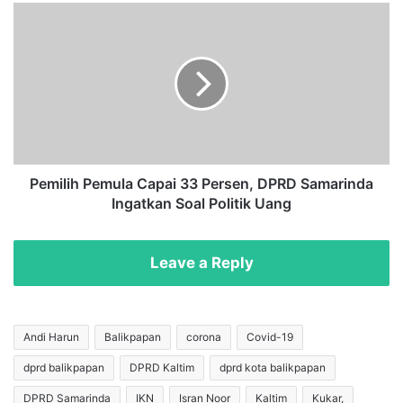
o
P
l
e
d
m
a
i
K
l
a
i
l
h
t
P
i
e
m
m
Pemilih Pemula Capai 33 Persen, DPRD Samarinda
P
u
Ingatkan Soal Politik Uang
i
l
m
a
p
C
Leave a Reply
i
a
n
p
U
a
p
i
Andi Harun
Balikpapan
corona
Covid-19
a
3
dprd balikpapan
DPRD Kaltim
dprd kota balikpapan
c
3
a
P
DPRD Samarinda
IKN
Isran Noor
Kaltim
Kukar,