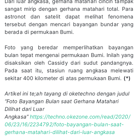
Dari luar angkasa, gerhana matahari cincin tampak
sangat mirip dengan gerhana matahari total. Para
astronot dan satelit dapat melihat fenomena
tersebut dengan mencari bayangan bundar yang
berada di permukaan Bumi.
Foto yang beredar memperlihatkan bayangan
bulan tepat mengenai permukaan Bumi. Inilah yang
disaksikan oleh Cassidy dari sudut pandangnya.
Pada saat itu, stasiun ruang angkasa melewati
sekitar 400 kilometer di atas permukaan Bumi.
(*)
Artikel ini te;ah tayang di oketechno dengan judul
“
Foto Bayangan Bulan saat Gerhana Matahari
Dilihat dari Luar
Angkasa”
https://techno.okezone.com/read/2020/
06/23/16/2234792/foto-bayangan-bulan-saat-
gerhana-matahari-dilihat-dari-luar-angkasa