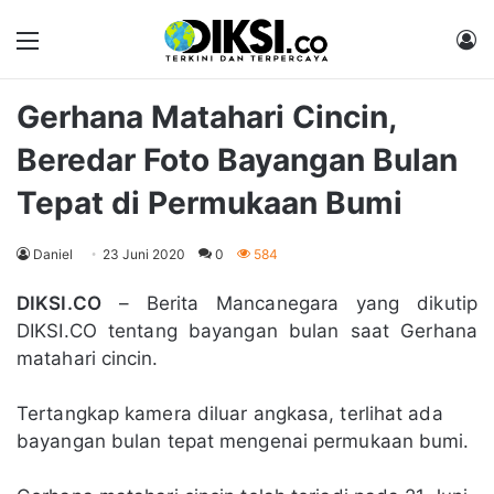
Menu
M
Gerhana Matahari Cincin,
Beredar Foto Bayangan Bulan
Tepat di Permukaan Bumi
Daniel
23 Juni 2020
0
584
DIKSI.CO
– Berita Mancanegara yang dikutip
DIKSI.CO tentang bayangan bulan saat Gerhana
matahari cincin.
Tertangkap kamera diluar angkasa, terlihat ada
bayangan bulan tepat mengenai permukaan bumi.