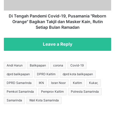
n
h
,
P
d
a
Di Tengah Pandemi Covid-19, Pusamania "Reborn
a
n
Orange" Bagikan Takjil dan Masker Kain, Rutin
n
d
Setiap Bulan Ramadan
G
e
e
m
r
i
Leave a Reply
i
C
n
o
d
v
r
i
Andi Harun
Balikpapan
corona
Covid-19
a
d
U
dprd balikpapan
DPRD Kaltim
dprd kota balikpapan
-
s
1
DPRD Samarinda
IKN
Isran Noor
Kaltim
Kukar,
u
9
n
,
Pemkot Samarinda
Pemprov Kaltim
Polresta Samarinda
g
P
Samarinda
Wali Kota Samarinda
M
u
a
s
h
a