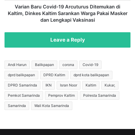
o
u
Varian Baru Covid-19 Arcuturus Ditemukan di
n
C
Kaltim, Dinkes Kaltim Sarankan Warga Pakai Masker
o
o
dan Lengkapi Vaksinasi
m
v
d
i
i
d
Leave a Reply
M
-
a
1
k
9
a
A
Andi Harun
Balikpapan
corona
Covid-19
s
r
s
dprd balikpapan
DPRD Kaltim
dprd kota balikpapan
c
a
u
DPRD Samarinda
IKN
Isran Noor
Kaltim
Kukar,
r
t
,
u
Pemkot Samarinda
Pemprov Kaltim
Polresta Samarinda
E
r
Samarinda
Wali Kota Samarinda
d
u
i
s
D
D
a
i
m
t