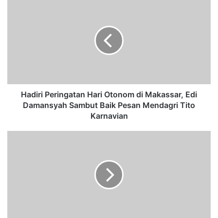
H
a
d
i
r
i
P
e
r
i
Hadiri Peringatan Hari Otonom di Makassar, Edi
n
Damansyah Sambut Baik Pesan Mendagri Tito
g
Karnavian
a
t
V
a
a
n
r
H
i
a
a
r
n
i
B
O
a
t
r