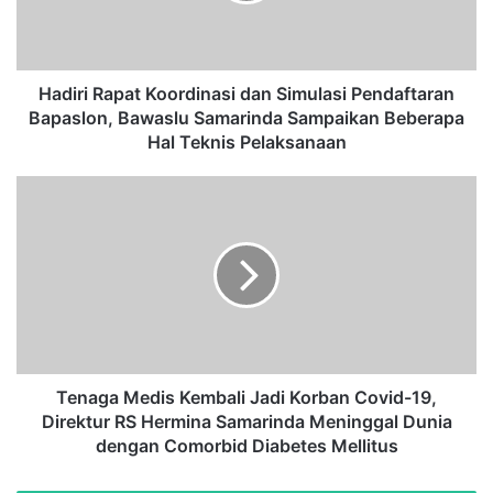
R
a
p
a
Hadiri Rapat Koordinasi dan Simulasi Pendaftaran
t
Bapaslon, Bawaslu Samarinda Sampaikan Beberapa
K
Hal Teknis Pelaksanaan
o
o
T
r
e
d
n
i
a
n
g
a
a
s
M
i
e
d
d
a
i
Tenaga Medis Kembali Jadi Korban Covid-19,
n
s
Direktur RS Hermina Samarinda Meninggal Dunia
S
K
dengan Comorbid Diabetes Mellitus
i
e
m
m