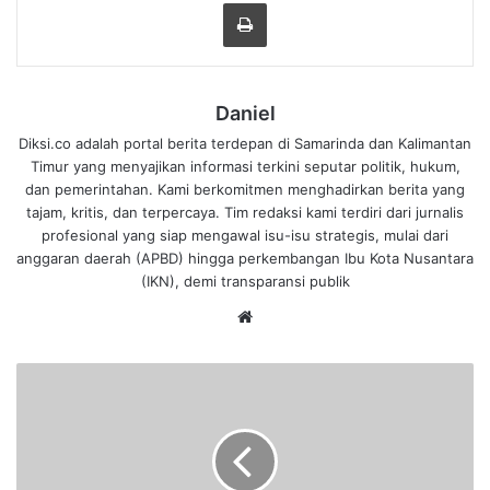
Cetak
Daniel
Diksi.co adalah portal berita terdepan di Samarinda dan Kalimantan
Timur yang menyajikan informasi terkini seputar politik, hukum,
dan pemerintahan. Kami berkomitmen menghadirkan berita yang
tajam, kritis, dan terpercaya. Tim redaksi kami terdiri dari jurnalis
profesional yang siap mengawal isu-isu strategis, mulai dari
anggaran daerah (APBD) hingga perkembangan Ibu Kota Nusantara
(IKN), demi transparansi publik
We
bsi
te
H
a
d
i
r
i