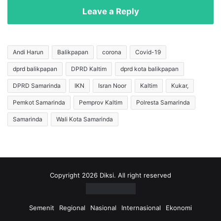
u
b
Leave a Reply
l
a
a
l
s
i
i
J
Andi Harun
Balikpapan
corona
Covid-19
P
a
e
dprd balikpapan
DPRD Kaltim
dprd kota balikpapan
d
n
i
DPRD Samarinda
IKN
Isran Noor
Kaltim
Kukar,
d
K
a
o
Pemkot Samarinda
Pemprov Kaltim
Polresta Samarinda
f
r
Samarinda
Wali Kota Samarinda
t
b
a
a
r
n
a
C
n
o
B
v
Copyright 2026 Diksi. All right reserved
a
i
p
d
a
-
Semenit
Regional
Nasional
Internasional
Ekonomi
s
1