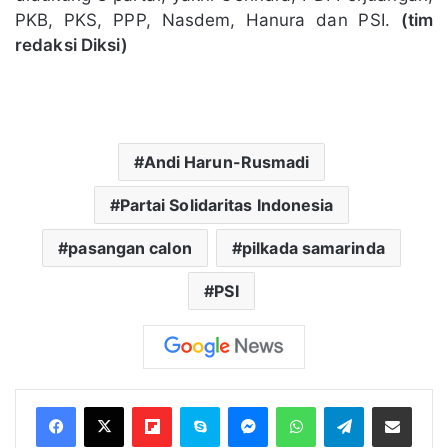
PKB, PKS, PPP, Nasdem, Hanura dan PSI.
(tim
redaksi Diksi)
Andi Harun-Rusmadi
Partai Solidaritas Indonesia
pasangan calon
pilkada samarinda
PSI
Flipboard
Skype
Messenger
WhatsApp
Telegram
Bagikan melalui Email