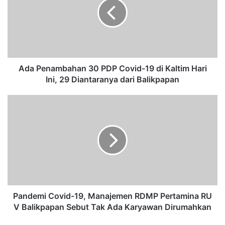
P
e
n
a
m
b
a
Ada Penambahan 30 PDP Covid-19 di Kaltim Hari
h
Ini, 29 Diantaranya dari Balikpapan
a
n
P
3
a
0
n
P
d
D
e
P
m
C
i
o
C
v
o
i
v
Pandemi Covid-19, Manajemen RDMP Pertamina RU
d
i
V Balikpapan Sebut Tak Ada Karyawan Dirumahkan
-
d