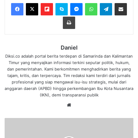
Flipboard
Skype
Messenger
WhatsApp
Telegram
Bagikan melalui Email
Cetak
Daniel
Diksi.co adalah portal berita terdepan di Samarinda dan Kalimantan
Timur yang menyajikan informasi terkini seputar politik, hukum,
dan pemerintahan. Kami berkomitmen menghadirkan berita yang
tajam, kritis, dan terpercaya. Tim redaksi kami terdiri dari jurnalis
profesional yang siap mengawal isu-isu strategis, mulai dari
anggaran daerah (APBD) hingga perkembangan Ibu Kota Nusantara
(IKN), demi transparansi publik
We
bsi
te
A
d
a