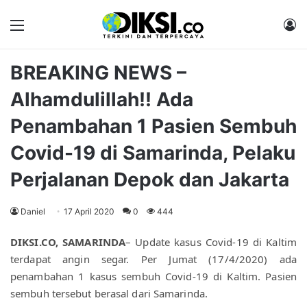
Menu
M
BREAKING NEWS –
Alhamdulillah!! Ada
Penambahan 1 Pasien Sembuh
Covid-19 di Samarinda, Pelaku
Perjalanan Depok dan Jakarta
Daniel
17 April 2020
0
444
DIKSI.CO, SAMARINDA
– U
pdate kasus Covid-19 di Kaltim 
terdapat angin segar. Per Jumat (17/4/2020) ada 
penambahan 1 kasus sembuh Covid-19 di Kaltim. Pasien 
sembuh tersebut berasal dari Samarinda.