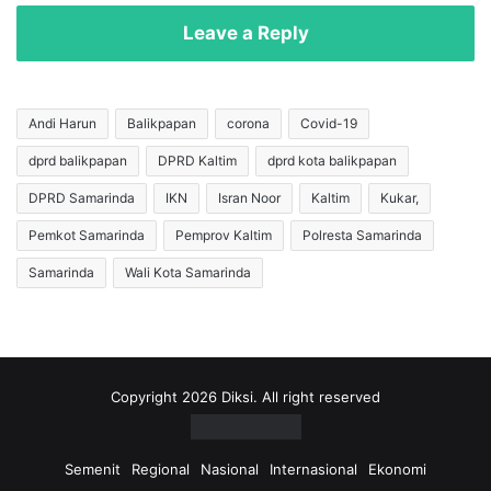
1
-
9
1
Leave a Reply
d
9
i
,
K
M
a
a
Andi Harun
Balikpapan
corona
Covid-19
l
n
dprd balikpapan
DPRD Kaltim
dprd kota balikpapan
t
a
i
j
DPRD Samarinda
IKN
Isran Noor
Kaltim
Kukar,
m
e
H
m
Pemkot Samarinda
Pemprov Kaltim
Polresta Samarinda
a
e
Samarinda
Wali Kota Samarinda
r
n
i
R
I
D
n
M
i
P
,
P
Copyright 2026 Diksi. All right reserved
2
e
9
r
D
t
Semenit
Regional
Nasional
Internasional
Ekonomi
i
a