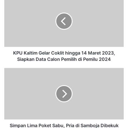
P
U
K
a
l
t
i
m
G
KPU Kaltim Gelar Coklit hingga 14 Maret 2023,
e
Siapkan Data Calon Pemilih di Pemilu 2024
l
a
S
r
i
C
m
o
p
k
a
l
n
i
L
t
i
h
m
i
a
Simpan Lima Poket Sabu, Pria di Samboja Dibekuk