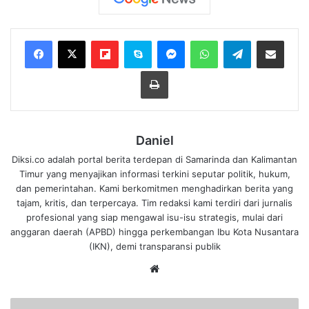
Flipboard
Skype
Messenger
WhatsApp
Telegram
Bagikan melalui Email
Cetak
Daniel
Diksi.co adalah portal berita terdepan di Samarinda dan Kalimantan
Timur yang menyajikan informasi terkini seputar politik, hukum,
dan pemerintahan. Kami berkomitmen menghadirkan berita yang
tajam, kritis, dan terpercaya. Tim redaksi kami terdiri dari jurnalis
profesional yang siap mengawal isu-isu strategis, mulai dari
anggaran daerah (APBD) hingga perkembangan Ibu Kota Nusantara
(IKN), demi transparansi publik
We
bsi
te
K