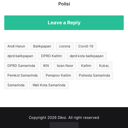
n
P
Polisi
g
o
g
k
a
e
Leave a Reply
1
t
4
S
M
a
a
b
Andi Harun
Balikpapan
corona
Covid-19
r
u
dprd balikpapan
DPRD Kaltim
dprd kota balikpapan
e
,
t
P
DPRD Samarinda
IKN
Isran Noor
Kaltim
Kukar,
2
r
0
i
Pemkot Samarinda
Pemprov Kaltim
Polresta Samarinda
2
a
Samarinda
Wali Kota Samarinda
3
d
,
i
S
S
i
a
a
m
p
b
Copyright 2026 Diksi. All right reserved
k
o