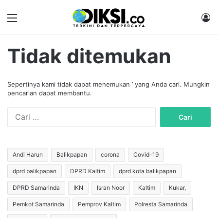
Menu
M
Tidak ditemukan
Sepertinya kami tidak dapat menemukan ’ yang Anda cari. Mungkin
pencarian dapat membantu.
C
a
r
i
u
Andi Harun
Balikpapan
corona
Covid-19
n
dprd balikpapan
DPRD Kaltim
dprd kota balikpapan
t
u
DPRD Samarinda
IKN
Isran Noor
Kaltim
Kukar,
k
:
Pemkot Samarinda
Pemprov Kaltim
Polresta Samarinda