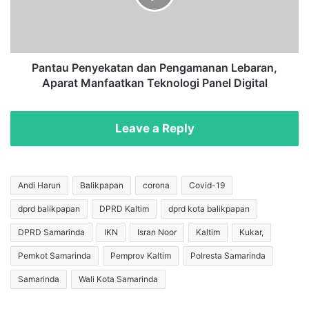
r
u
u
P
,
e
K
n
e
y
Pantau Penyekatan dan Pengamanan Lebaran,
t
e
Aparat Manfaatkan Teknologi Panel Digital
u
k
a
a
S
t
Leave a Reply
a
a
t
n
g
d
a
a
Andi Harun
Balikpapan
corona
Covid-19
s
n
dprd balikpapan
DPRD Kaltim
dprd kota balikpapan
B
P
a
e
DPRD Samarinda
IKN
Isran Noor
Kaltim
Kukar,
l
n
i
g
Pemkot Samarinda
Pemprov Kaltim
Polresta Samarinda
k
a
Samarinda
Wali Kota Samarinda
p
m
a
a