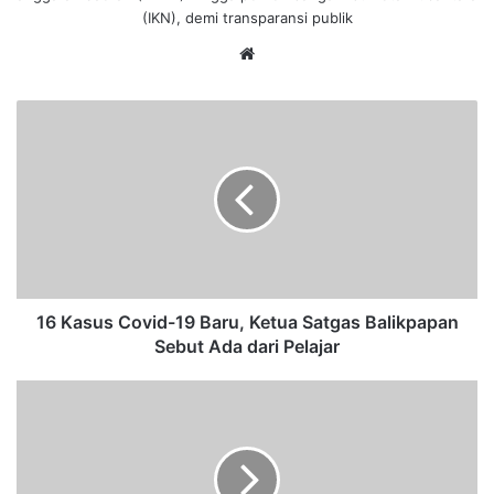
(IKN), demi transparansi publik
We
bsi
te
1
6
K
a
s
u
s
C
o
v
16 Kasus Covid-19 Baru, Ketua Satgas Balikpapan
i
Sebut Ada dari Pelajar
d
-
P
1
a
9
n
B
t
a
a