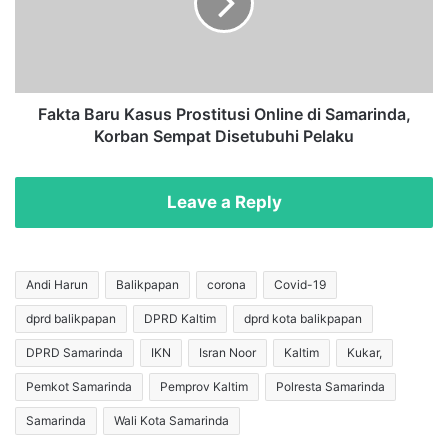
2
a
8
B
O
a
k
r
t
u
o
K
Fakta Baru Kasus Prostitusi Online di Samarinda,
b
a
Korban Sempat Disetubuhi Pelaku
e
s
r
u
,
s
Leave a Reply
R
P
e
r
n
o
d
s
Andi Harun
Balikpapan
corona
Covid-19
i
t
dprd balikpapan
DPRD Kaltim
dprd kota balikpapan
S
i
o
t
DPRD Samarinda
IKN
Isran Noor
Kaltim
Kukar,
l
u
i
s
Pemkot Samarinda
Pemprov Kaltim
Polresta Samarinda
h
i
Samarinda
Wali Kota Samarinda
i
O
n