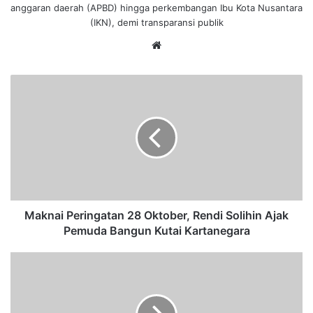
anggaran daerah (APBD) hingga perkembangan Ibu Kota Nusantara
(IKN), demi transparansi publik
We
bsi
te
M
a
k
n
a
i
P
e
r
i
Maknai Peringatan 28 Oktober, Rendi Solihin Ajak
n
Pemuda Bangun Kutai Kartanegara
g
a
F
t
a
a
k
n
t