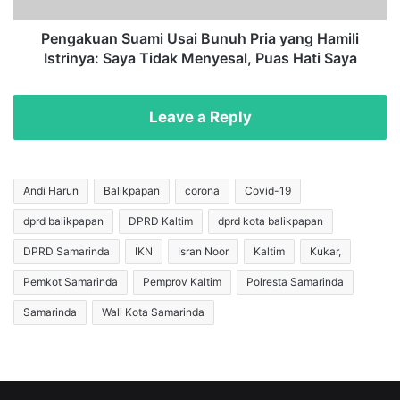
a
n
s
S
Pengakuan Suami Usai Bunuh Pria yang Hamili
t
u
Istrinya: Saya Tidak Menyesal, Puas Hati Saya
e
a
r
m
G
i
Leave a Reply
o
U
w
s
a
a
d
i
Andi Harun
Balikpapan
corona
Covid-19
i
B
dprd balikpapan
DPRD Kaltim
dprd kota balikpapan
B
u
a
n
DPRD Samarinda
IKN
Isran Noor
Kaltim
Kukar,
l
u
i
h
Pemkot Samarinda
Pemprov Kaltim
Polresta Samarinda
k
P
Samarinda
Wali Kota Samarinda
p
r
a
i
p
a
a
y
n
a