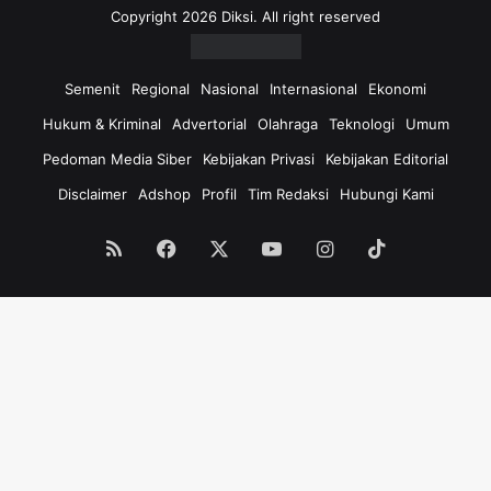
D
n
Copyright 2026 Diksi. All right reserved
i
g
m
H
i
a
Semenit
Regional
Nasional
Internasional
Ekonomi
n
m
Hukum & Kriminal
Advertorial
Olahraga
Teknologi
Umum
t
i
a
l
Pedoman Media Siber
Kebijakan Privasi
Kebijakan Editorial
I
i
Disclaimer
Adshop
Profil
Tim Redaksi
Hubungi Kami
k
I
u
s
t
t
RSS
Facebook
X
YouTube
Instagram
TikTok
i
r
R
i
a
n
p
y
i
a
d
:
T
S
e
a
s
y
t
a