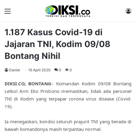
Menu
M
1.187 Kasus Covid-19 di
Jajaran TNI, Kodim 09/08
Bontang Nihil
Daniel
16 April 2020
0
0
DIKSI.CO, BONTANG
– Komandan Kodim 09/08 Bontang 
Letkol Arm Eko Pristiono memastikan, tidak ada personel 
TNI di Kodim yang terpapar corona virus disease (Covid-
19).
Ia menegaskan, kondisi seluruh prajurit TNI yang berada di 
bawah komandonya masih terpantau normal.