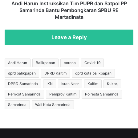
K
I
Andi Harun Instruksikan Tim PUPR dan Satpol PP
M
n
Samarinda Bantu Pembongkaran SPBU RE
P
s
Martadinata
a
t
n
r
t
u
Leave a Reply
o
k
k
s
r
i
a
k
Andi Harun
Balikpapan
corona
Covid-19
t
a
o
dprd balikpapan
DPRD Kaltim
dprd kota balikpapan
n
r
T
DPRD Samarinda
IKN
Isran Noor
Kaltim
Kukar,
,
i
P
m
Pemkot Samarinda
Pemprov Kaltim
Polresta Samarinda
e
P
Samarinda
Wali Kota Samarinda
n
U
y
P
e
R
b
d
a
a