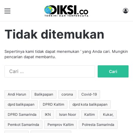
Menu
M
Tidak ditemukan
Sepertinya kami tidak dapat menemukan ’ yang Anda cari. Mungkin
pencarian dapat membantu.
C
a
r
i
u
Andi Harun
Balikpapan
corona
Covid-19
n
dprd balikpapan
DPRD Kaltim
dprd kota balikpapan
t
u
DPRD Samarinda
IKN
Isran Noor
Kaltim
Kukar,
k
:
Pemkot Samarinda
Pemprov Kaltim
Polresta Samarinda