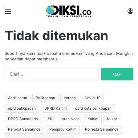
Menu
M
Tidak ditemukan
Sepertinya kami tidak dapat menemukan ’ yang Anda cari. Mungkin
pencarian dapat membantu.
C
a
r
i
u
Andi Harun
Balikpapan
corona
Covid-19
n
dprd balikpapan
DPRD Kaltim
dprd kota balikpapan
t
u
DPRD Samarinda
IKN
Isran Noor
Kaltim
Kukar,
k
:
Pemkot Samarinda
Pemprov Kaltim
Polresta Samarinda