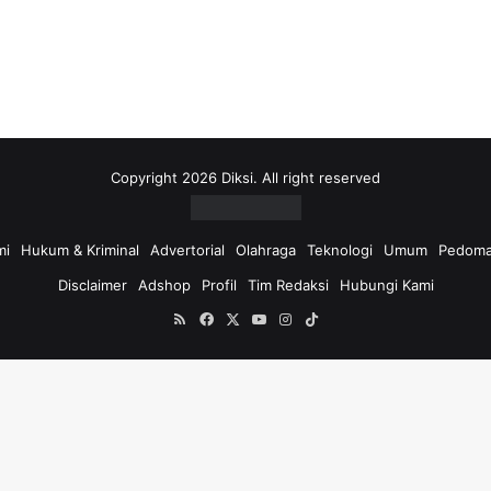
Copyright 2026 Diksi. All right reserved
mi
Hukum & Kriminal
Advertorial
Olahraga
Teknologi
Umum
Pedoma
Disclaimer
Adshop
Profil
Tim Redaksi
Hubungi Kami
RSS
Facebook
X
YouTube
Instagram
TikTok