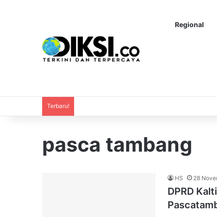
Regional
Terbaru!
pasca tambang
HS
28 Nove
DPRD Kalt
Pascatamb