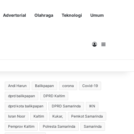
Advertorial
Olahraga
Teknologi
Umum
Masuk
Sidebar
Andi Harun
Balikpapan
corona
Covid-19
dprd balikpapan
DPRD Kaltim
dprd kota balikpapan
DPRD Samarinda
IKN
Isran Noor
Kaltim
Kukar,
Pemkot Samarinda
Pemprov Kaltim
Polresta Samarinda
Samarinda