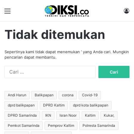
Menu
M
Tidak ditemukan
Sepertinya kami tidak dapat menemukan ’ yang Anda cari. Mungkin
pencarian dapat membantu.
C
a
r
i
u
Andi Harun
Balikpapan
corona
Covid-19
n
dprd balikpapan
DPRD Kaltim
dprd kota balikpapan
t
u
DPRD Samarinda
IKN
Isran Noor
Kaltim
Kukar,
k
:
Pemkot Samarinda
Pemprov Kaltim
Polresta Samarinda