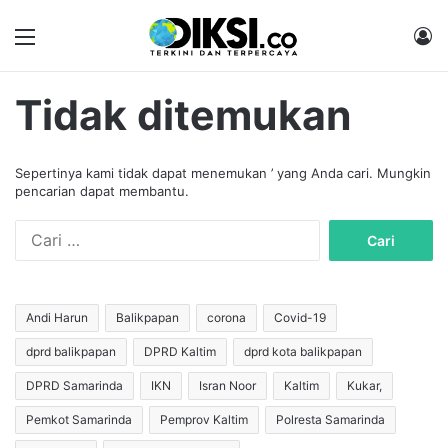
Menu
M
Tidak ditemukan
Sepertinya kami tidak dapat menemukan ’ yang Anda cari. Mungkin
pencarian dapat membantu.
C
a
r
i
u
Andi Harun
Balikpapan
corona
Covid-19
n
dprd balikpapan
DPRD Kaltim
dprd kota balikpapan
t
u
DPRD Samarinda
IKN
Isran Noor
Kaltim
Kukar,
k
:
Pemkot Samarinda
Pemprov Kaltim
Polresta Samarinda