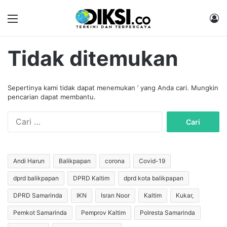
Menu
M
Tidak ditemukan
Sepertinya kami tidak dapat menemukan ’ yang Anda cari. Mungkin
pencarian dapat membantu.
C
a
r
i
u
Andi Harun
Balikpapan
corona
Covid-19
n
dprd balikpapan
DPRD Kaltim
dprd kota balikpapan
t
u
DPRD Samarinda
IKN
Isran Noor
Kaltim
Kukar,
k
:
Pemkot Samarinda
Pemprov Kaltim
Polresta Samarinda