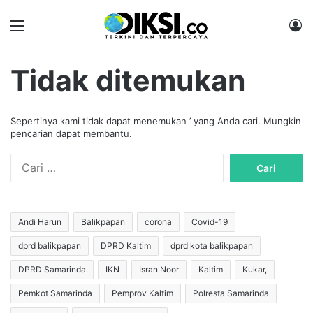
Menu
M
Tidak ditemukan
Sepertinya kami tidak dapat menemukan ’ yang Anda cari. Mungkin
pencarian dapat membantu.
C
a
r
i
u
Andi Harun
Balikpapan
corona
Covid-19
n
dprd balikpapan
DPRD Kaltim
dprd kota balikpapan
t
u
DPRD Samarinda
IKN
Isran Noor
Kaltim
Kukar,
k
:
Pemkot Samarinda
Pemprov Kaltim
Polresta Samarinda