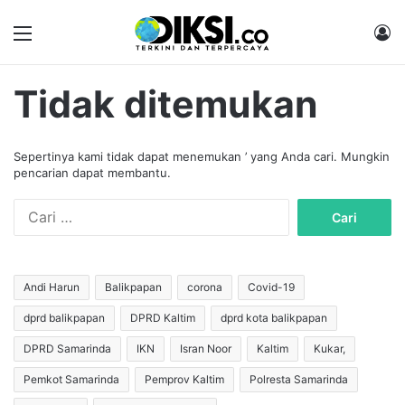
Menu
M
Tidak ditemukan
Sepertinya kami tidak dapat menemukan ’ yang Anda cari. Mungkin
pencarian dapat membantu.
C
a
r
i
u
Andi Harun
Balikpapan
corona
Covid-19
n
dprd balikpapan
DPRD Kaltim
dprd kota balikpapan
t
u
DPRD Samarinda
IKN
Isran Noor
Kaltim
Kukar,
k
:
Pemkot Samarinda
Pemprov Kaltim
Polresta Samarinda