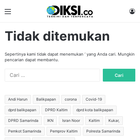
Menu
M
Tidak ditemukan
Sepertinya kami tidak dapat menemukan ’ yang Anda cari. Mungkin
pencarian dapat membantu.
C
a
r
i
u
Andi Harun
Balikpapan
corona
Covid-19
n
dprd balikpapan
DPRD Kaltim
dprd kota balikpapan
t
u
DPRD Samarinda
IKN
Isran Noor
Kaltim
Kukar,
k
:
Pemkot Samarinda
Pemprov Kaltim
Polresta Samarinda