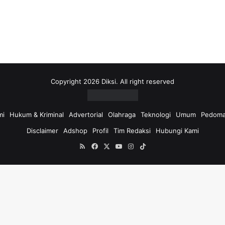
i
u
n
t
u
k
:
Copyright 2026 Diksi. All right reserved
mi
Hukum & Kriminal
Advertorial
Olahraga
Teknologi
Umum
Pedoma
Disclaimer
Adshop
Profil
Tim Redaksi
Hubungi Kami
RSS
Facebook
X
YouTube
Instagram
TikTok