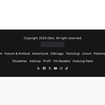
i
u
n
t
u
k
:
Copyright 2026 Diksi. All right reserved
mi
Hukum & Kriminal
Advertorial
Olahraga
Teknologi
Umum
Pedoma
Disclaimer
Adshop
Profil
Tim Redaksi
Hubungi Kami
RSS
Facebook
X
YouTube
Instagram
TikTok