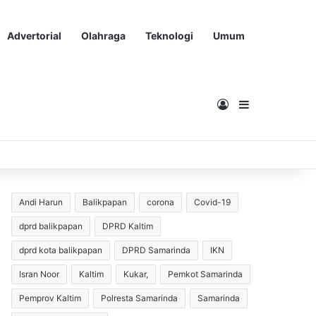
Advertorial
Olahraga
Teknologi
Umum
Masuk
Sidebar
Andi Harun
Balikpapan
corona
Covid-19
dprd balikpapan
DPRD Kaltim
dprd kota balikpapan
DPRD Samarinda
IKN
Isran Noor
Kaltim
Kukar,
Pemkot Samarinda
Pemprov Kaltim
Polresta Samarinda
Samarinda