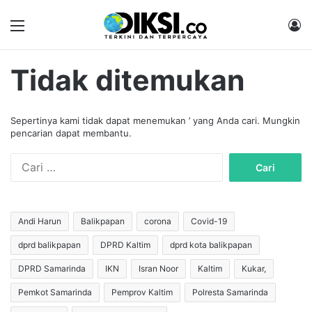
Menu
M
Tidak ditemukan
Sepertinya kami tidak dapat menemukan ’ yang Anda cari. Mungkin
pencarian dapat membantu.
C
a
r
i
u
Andi Harun
Balikpapan
corona
Covid-19
n
dprd balikpapan
DPRD Kaltim
dprd kota balikpapan
t
u
DPRD Samarinda
IKN
Isran Noor
Kaltim
Kukar,
k
:
Pemkot Samarinda
Pemprov Kaltim
Polresta Samarinda