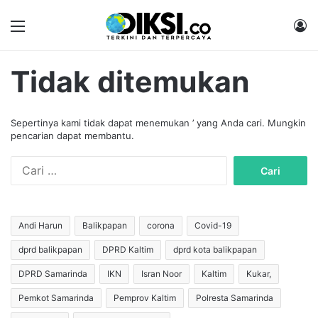
Menu
M
Tidak ditemukan
Sepertinya kami tidak dapat menemukan ’ yang Anda cari. Mungkin
pencarian dapat membantu.
C
a
r
i
u
Andi Harun
Balikpapan
corona
Covid-19
n
dprd balikpapan
DPRD Kaltim
dprd kota balikpapan
t
u
DPRD Samarinda
IKN
Isran Noor
Kaltim
Kukar,
k
:
Pemkot Samarinda
Pemprov Kaltim
Polresta Samarinda