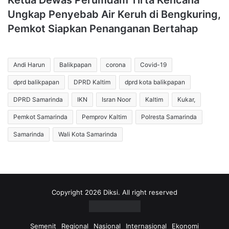
Ketua Dewas Perumdam Tirta Kencana
Ungkap Penyebab Air Keruh di Bengkuring,
Pemkot Siapkan Penanganan Bertahap
Andi Harun
Balikpapan
corona
Covid-19
dprd balikpapan
DPRD Kaltim
dprd kota balikpapan
DPRD Samarinda
IKN
Isran Noor
Kaltim
Kukar,
Pemkot Samarinda
Pemprov Kaltim
Polresta Samarinda
Samarinda
Wali Kota Samarinda
Copyright 2026 Diksi. All right reserved
Semenit
Regional
Nasional
Internasional
Ekonomi