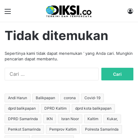
Menu
M
Tidak ditemukan
Sepertinya kami tidak dapat menemukan ’ yang Anda cari. Mungkin
pencarian dapat membantu.
C
a
r
i
u
Andi Harun
Balikpapan
corona
Covid-19
n
dprd balikpapan
DPRD Kaltim
dprd kota balikpapan
t
u
DPRD Samarinda
IKN
Isran Noor
Kaltim
Kukar,
k
:
Pemkot Samarinda
Pemprov Kaltim
Polresta Samarinda