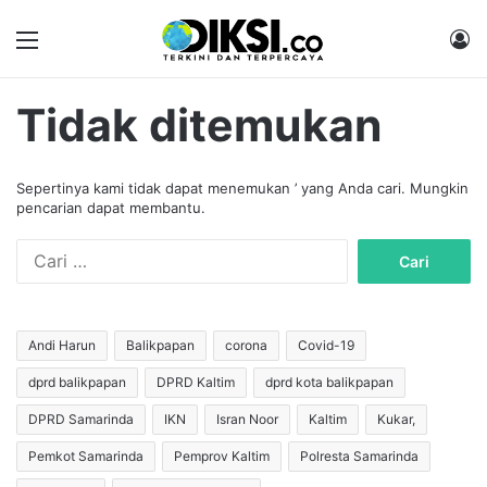
Menu
M
Tidak ditemukan
Sepertinya kami tidak dapat menemukan ’ yang Anda cari. Mungkin
pencarian dapat membantu.
C
a
r
i
u
Andi Harun
Balikpapan
corona
Covid-19
n
dprd balikpapan
DPRD Kaltim
dprd kota balikpapan
t
u
DPRD Samarinda
IKN
Isran Noor
Kaltim
Kukar,
k
:
Pemkot Samarinda
Pemprov Kaltim
Polresta Samarinda