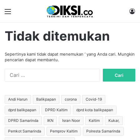
Menu
M
Tidak ditemukan
Sepertinya kami tidak dapat menemukan ’ yang Anda cari. Mungkin
pencarian dapat membantu.
C
a
r
i
u
Andi Harun
Balikpapan
corona
Covid-19
n
dprd balikpapan
DPRD Kaltim
dprd kota balikpapan
t
u
DPRD Samarinda
IKN
Isran Noor
Kaltim
Kukar,
k
:
Pemkot Samarinda
Pemprov Kaltim
Polresta Samarinda