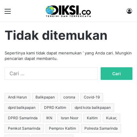
Menu
M
Tidak ditemukan
Sepertinya kami tidak dapat menemukan ’ yang Anda cari. Mungkin
pencarian dapat membantu.
C
a
r
i
u
Andi Harun
Balikpapan
corona
Covid-19
n
dprd balikpapan
DPRD Kaltim
dprd kota balikpapan
t
u
DPRD Samarinda
IKN
Isran Noor
Kaltim
Kukar,
k
:
Pemkot Samarinda
Pemprov Kaltim
Polresta Samarinda