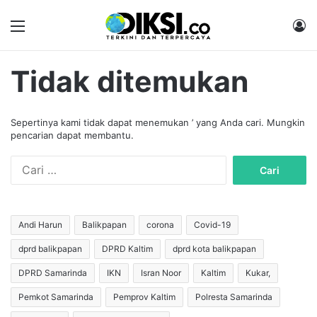
Menu
M
Tidak ditemukan
Sepertinya kami tidak dapat menemukan ’ yang Anda cari. Mungkin
pencarian dapat membantu.
C
a
r
i
u
Andi Harun
Balikpapan
corona
Covid-19
n
dprd balikpapan
DPRD Kaltim
dprd kota balikpapan
t
u
DPRD Samarinda
IKN
Isran Noor
Kaltim
Kukar,
k
:
Pemkot Samarinda
Pemprov Kaltim
Polresta Samarinda