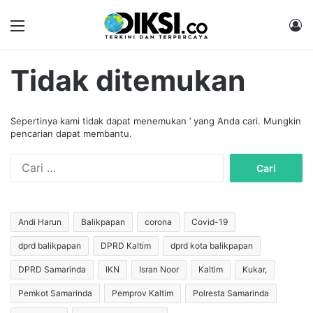
Menu
M
Tidak ditemukan
Sepertinya kami tidak dapat menemukan ’ yang Anda cari. Mungkin
pencarian dapat membantu.
C
a
r
i
u
Andi Harun
Balikpapan
corona
Covid-19
n
dprd balikpapan
DPRD Kaltim
dprd kota balikpapan
t
u
DPRD Samarinda
IKN
Isran Noor
Kaltim
Kukar,
k
:
Pemkot Samarinda
Pemprov Kaltim
Polresta Samarinda