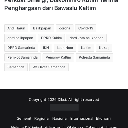
Perkuat Sinergi, Diskominfo Kutim Terima
Penghargaan dari Bawaslu Kaltim
Andi Harun
Balikpapan
corona
Covid-19
dprd balikpapan
DPRD Kaltim
dprd kota balikpapan
DPRD Samarinda
IKN
Isran Noor
Kaltim
Kukar,
Pemkot Samarinda
Pemprov Kaltim
Polresta Samarinda
Samarinda
Wali Kota Samarinda
Copyright 2026 Diksi. All right reserved
Semenit
Regional
Nasional
Internasional
Ekonomi
Hukum & Kriminal
Advertorial
Olahraga
Teknologi
Umum