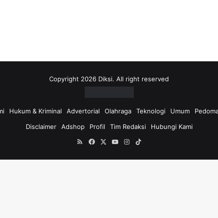
i
u
n
t
u
k
:
Copyright 2026 Diksi. All right reserved
mi
Hukum & Kriminal
Advertorial
Olahraga
Teknologi
Umum
Pedoma
Disclaimer
Adshop
Profil
Tim Redaksi
Hubungi Kami
RSS
Facebook
X
YouTube
Instagram
TikTok