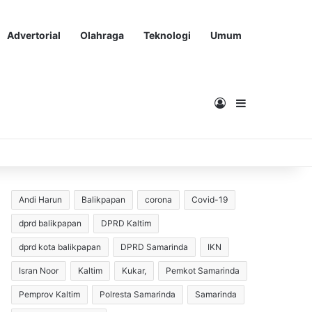
Advertorial
Olahraga
Teknologi
Umum
Masuk
Sidebar
Andi Harun
Balikpapan
corona
Covid-19
dprd balikpapan
DPRD Kaltim
dprd kota balikpapan
DPRD Samarinda
IKN
Isran Noor
Kaltim
Kukar,
Pemkot Samarinda
Pemprov Kaltim
Polresta Samarinda
Samarinda