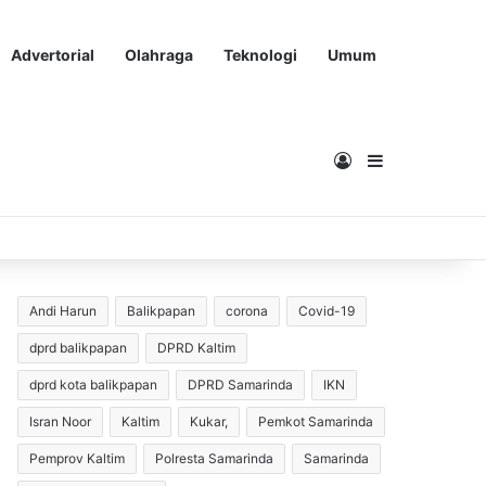
Advertorial
Olahraga
Teknologi
Umum
Masuk
Sidebar
Andi Harun
Balikpapan
corona
Covid-19
dprd balikpapan
DPRD Kaltim
dprd kota balikpapan
DPRD Samarinda
IKN
Isran Noor
Kaltim
Kukar,
Pemkot Samarinda
Pemprov Kaltim
Polresta Samarinda
Samarinda