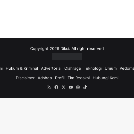
i
u
n
t
u
k
:
Copyright 2026 Diksi. All right reserved
mi
Hukum & Kriminal
Advertorial
Olahraga
Teknologi
Umum
Pedoma
Disclaimer
Adshop
Profil
Tim Redaksi
Hubungi Kami
RSS
Facebook
X
YouTube
Instagram
TikTok